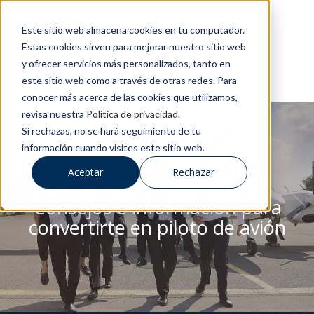
Este sitio web almacena cookies en tu computador.
Estas cookies sirven para mejorar nuestro sitio web
y ofrecer servicios más personalizados, tanto en
este sitio web como a través de otras redes. Para
conocer más acerca de las cookies que utilizamos,
revisa nuestra
Política de privacidad
.
Si rechazas, no se hará seguimiento de tu
información cuando visites este sitio web.
BLOG DE CESDA
Aceptar
Rechazar
Consejos e información para
convertirte en piloto de avión