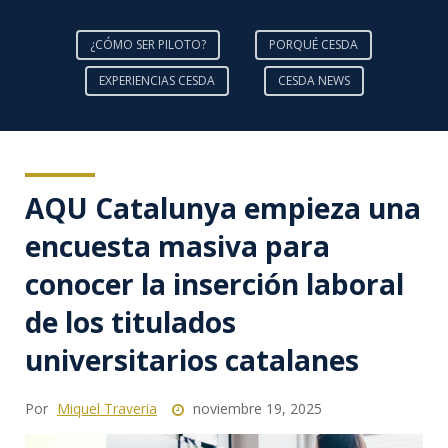
¿CÓMO SER PILOTO?
PORQUÉ CESDA
EXPERIENCIAS CESDA
CESDA NEWS
AQU Catalunya empieza una
encuesta masiva para
conocer la inserción laboral
de los titulados
universitarios catalanes
Por
Miquel Traveria
noviembre 19, 2025