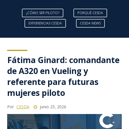
¿CÓMO SER PILOTO?
PORQUÉ CESDA
EXPERIENCIAS CESDA
CESDA NEWS
Fátima Ginard: comandante
de A320 en Vueling y
referente para futuras
mujeres piloto
Por
CESDA
junio 25, 2026