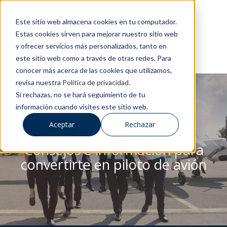
Este sitio web almacena cookies en tu computador.
Estas cookies sirven para mejorar nuestro sitio web
y ofrecer servicios más personalizados, tanto en
este sitio web como a través de otras redes. Para
conocer más acerca de las cookies que utilizamos,
revisa nuestra
Política de privacidad
.
Si rechazas, no se hará seguimiento de tu
información cuando visites este sitio web.
BLOG DE CESDA
Aceptar
Rechazar
Consejos e información para
convertirte en piloto de avión