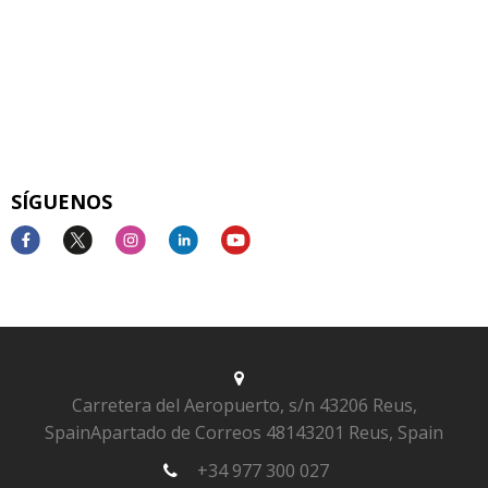
SÍGUENOS
Carretera del Aeropuerto, s/n
43206 Reus,
Spain
Apartado de Correos 481
43201 Reus, Spain
+34 977 300 027