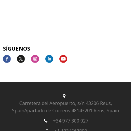
SÍGUENOS
Carretera del Aeropuerto, s/n
43206 Reus,
Spain
Apartado de Correos 481
43201 Reus, Spain
+34 977 300 027