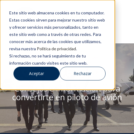
Este sitio web almacena cookies en tu computador.
Estas cookies sirven para mejorar nuestro sitio web
y ofrecer servicios más personalizados, tanto en
este sitio web como a través de otras redes. Para
conocer más acerca de las cookies que utilizamos,
revisa nuestra
Política de privacidad
.
Si rechazas, no se hará seguimiento de tu
información cuando visites este sitio web.
BLOG DE CESDA
Aceptar
Rechazar
Consejos e información para
convertirte en piloto de avión