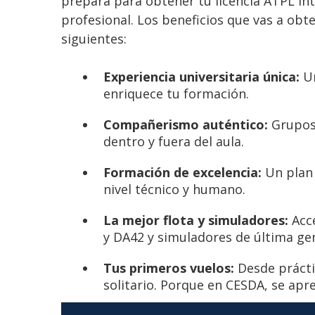
prepara para obtener tu licencia ATPL i
profesional. Los beneficios que vas a obt
siguientes:
Experiencia universitaria única:
Un
enriquece tu formación.
Compañerismo auténtico:
Grupos 
dentro y fuera del aula.
Formación de excelencia:
Un plan 
nivel técnico y humano.
La mejor flota y simuladores:
Acce
y DA42 y simuladores de última g
Tus primeros vuelos:
Desde prácti
solitario. Porque en CESDA, se apr