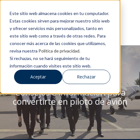
Este sitio web almacena cookies en tu computador.
Estas cookies sirven para mejorar nuestro sitio web
y ofrecer servicios más personalizados, tanto en
este sitio web como a través de otras redes. Para
conocer más acerca de las cookies que utilizamos,
revisa nuestra
Política de privacidad
.
Si rechazas, no se hará seguimiento de tu
información cuando visites este sitio web.
BLOG DE CESDA
Aceptar
Rechazar
Consejos e información para
convertirte en piloto de avión