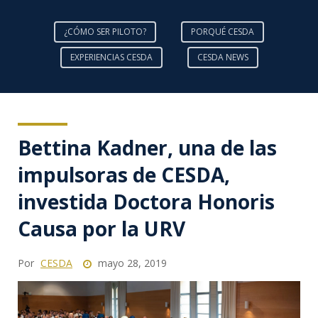
¿CÓMO SER PILOTO?
PORQUÉ CESDA
EXPERIENCIAS CESDA
CESDA NEWS
Bettina Kadner, una de las
impulsoras de CESDA,
investida Doctora Honoris
Causa por la URV
Por
CESDA
mayo 28, 2019