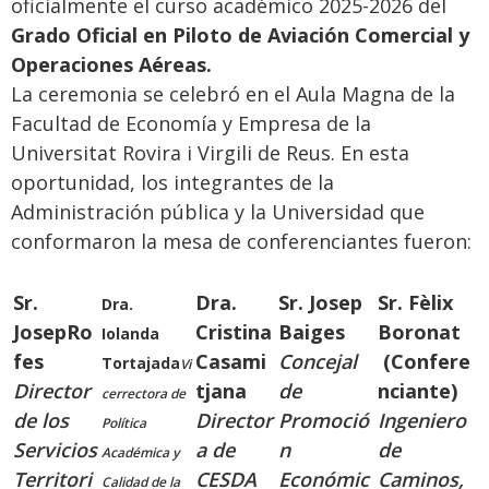
oficialmente el curso académico 2025-2026 del
Grado Oficial en Piloto de Aviación Comercial y
Operaciones Aéreas.
La ceremonia se celebró en el Aula Magna de la
Facultad de Economía y Empresa de la
Universitat Rovira i Virgili de Reus. En esta
oportunidad, los integrantes de la
Administración pública y la Universidad que
conformaron la mesa de conferenciantes fueron:
Sr.
Dra.
Sr. Josep
Sr. Fèlix
Dra.
Josep
Ro
Cristina
Baiges
Boronat
Iolanda
fes
Casami
Concejal
(Confere
Tortajada
Vi
Director
tjana
de
nciante)
cerrectora de
de los
Director
Promoció
Ingeniero
Política
Servicios
a de
n
de
Académica y
Territori
CESDA
Económic
Caminos,
Calidad de la