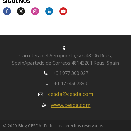
SÍGUENOS
Carretera del Aeropuerto, s/n
43206 Reus,
Spain
Apartado de Correos 481
43201 Reus, Spain
+34 977 300 027
+1 1234567890
cesda@cesda.com
www.cesda.com
© 2020 Blog CESDA. Todos los derechos reservados.