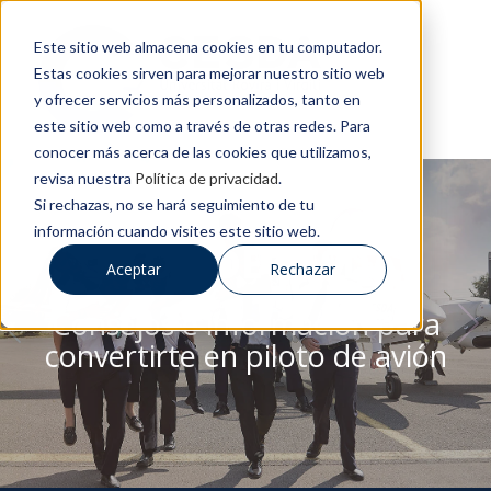
Este sitio web almacena cookies en tu computador.
Estas cookies sirven para mejorar nuestro sitio web
y ofrecer servicios más personalizados, tanto en
este sitio web como a través de otras redes. Para
conocer más acerca de las cookies que utilizamos,
revisa nuestra
Política de privacidad
.
Si rechazas, no se hará seguimiento de tu
información cuando visites este sitio web.
BLOG DE CESDA
Aceptar
Rechazar
Consejos e información para
convertirte en piloto de avión