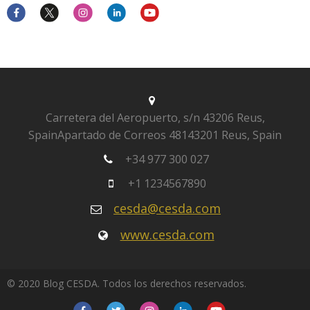
Carretera del Aeropuerto, s/n
43206 Reus,
Spain
Apartado de Correos 481
43201 Reus, Spain
+34 977 300 027
+1 1234567890
cesda@cesda.com
www.cesda.com
© 2020 Blog CESDA. Todos los derechos reservados.