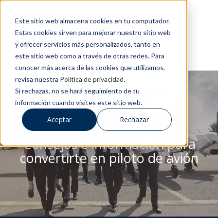
Este sitio web almacena cookies en tu computador.
Estas cookies sirven para mejorar nuestro sitio web
y ofrecer servicios más personalizados, tanto en
este sitio web como a través de otras redes. Para
conocer más acerca de las cookies que utilizamos,
revisa nuestra
Política de privacidad
.
Si rechazas, no se hará seguimiento de tu
información cuando visites este sitio web.
BLOG DE CESDA
Aceptar
Rechazar
Consejos e información para
convertirte en piloto de avión