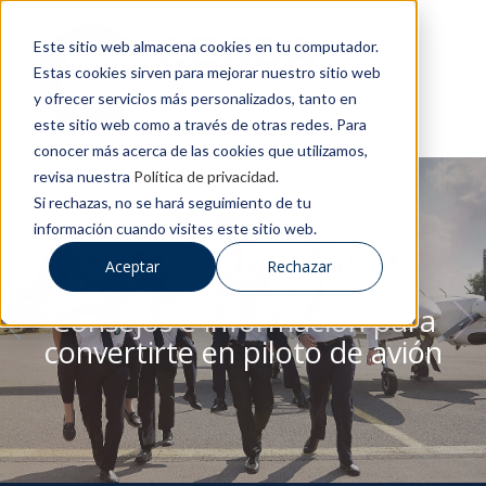
Este sitio web almacena cookies en tu computador.
Estas cookies sirven para mejorar nuestro sitio web
y ofrecer servicios más personalizados, tanto en
este sitio web como a través de otras redes. Para
conocer más acerca de las cookies que utilizamos,
revisa nuestra
Política de privacidad
.
Si rechazas, no se hará seguimiento de tu
información cuando visites este sitio web.
BLOG DE CESDA
Aceptar
Rechazar
Consejos e información para
convertirte en piloto de avión