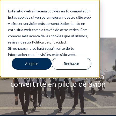
Este sitio web almacena cookies en tu computador.
Estas cookies sirven para mejorar nuestro sitio web
y ofrecer servicios más personalizados, tanto en
este sitio web como a través de otras redes. Para
conocer más acerca de las cookies que utilizamos,
revisa nuestra
Política de privacidad
.
Si rechazas, no se hará seguimiento de tu
información cuando visites este sitio web.
BLOG DE CESDA
Aceptar
Rechazar
Consejos e información para
convertirte en piloto de avión