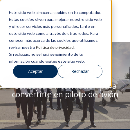
Este sitio web almacena cookies en tu computador.
Estas cookies sirven para mejorar nuestro sitio web
y ofrecer servicios más personalizados, tanto en
este sitio web como a través de otras redes. Para
conocer más acerca de las cookies que utilizamos,
revisa nuestra
Política de privacidad
.
Si rechazas, no se hará seguimiento de tu
información cuando visites este sitio web.
BLOG DE CESDA
Aceptar
Rechazar
Consejos e información para
convertirte en piloto de avión