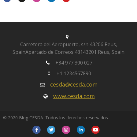
Carretera del Aeropuerto, s/n
43206 Reus,
Spain
Apartado de Correos 481
43201 Reus, Spain
+34 977 300 027
+1 1234567890
cesda@cesda.com
www.cesda.com
© 2020 Blog CESDA. Todos los derechos reservados.