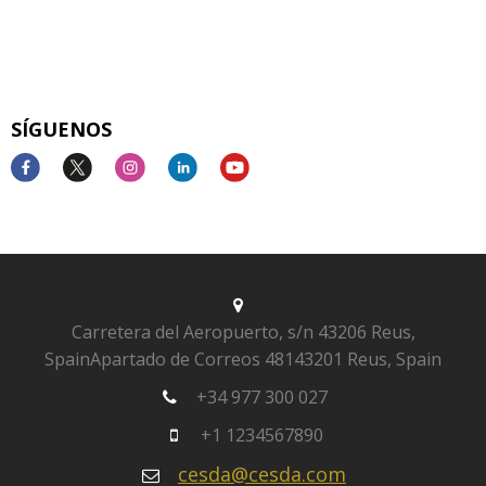
SÍGUENOS
Carretera del Aeropuerto, s/n
43206 Reus,
Spain
Apartado de Correos 481
43201 Reus, Spain
+34 977 300 027
+1 1234567890
cesda@cesda.com