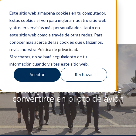
Este sitio web almacena cookies en tu computador.
Estas cookies sirven para mejorar nuestro sitio web
y ofrecer servicios más personalizados, tanto en
este sitio web como a través de otras redes. Para
conocer más acerca de las cookies que utilizamos,
revisa nuestra
Política de privacidad
.
Si rechazas, no se hará seguimiento de tu
información cuando visites este sitio web.
BLOG DE CESDA
Aceptar
Rechazar
Consejos e información para
convertirte en piloto de avión