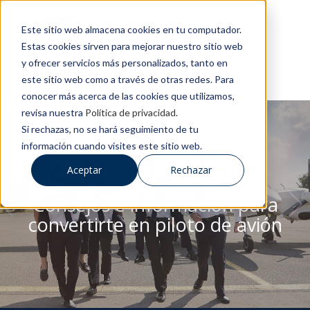
Este sitio web almacena cookies en tu computador.
Estas cookies sirven para mejorar nuestro sitio web
y ofrecer servicios más personalizados, tanto en
este sitio web como a través de otras redes. Para
conocer más acerca de las cookies que utilizamos,
revisa nuestra
Política de privacidad
.
Si rechazas, no se hará seguimiento de tu
información cuando visites este sitio web.
BLOG DE CESDA
Aceptar
Rechazar
Consejos e información para
convertirte en piloto de avión