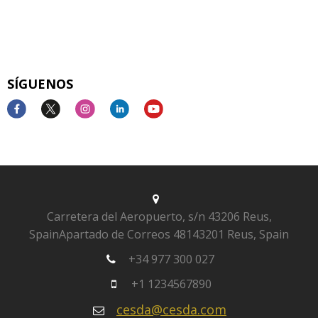
SÍGUENOS
Carretera del Aeropuerto, s/n
43206 Reus,
Spain
Apartado de Correos 481
43201 Reus, Spain
+34 977 300 027
+1 1234567890
cesda@cesda.com