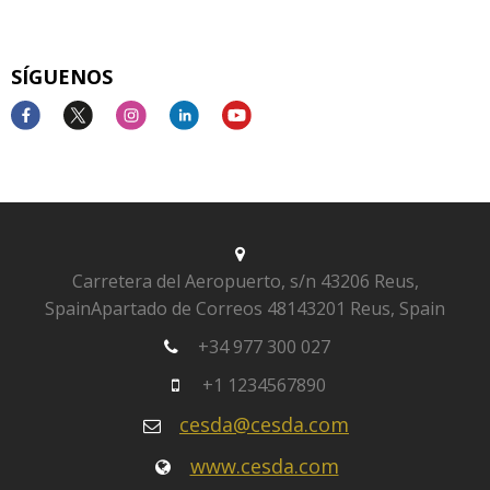
SÍGUENOS
Carretera del Aeropuerto, s/n
43206 Reus,
Spain
Apartado de Correos 481
43201 Reus, Spain
+34 977 300 027
+1 1234567890
cesda@cesda.com
www.cesda.com