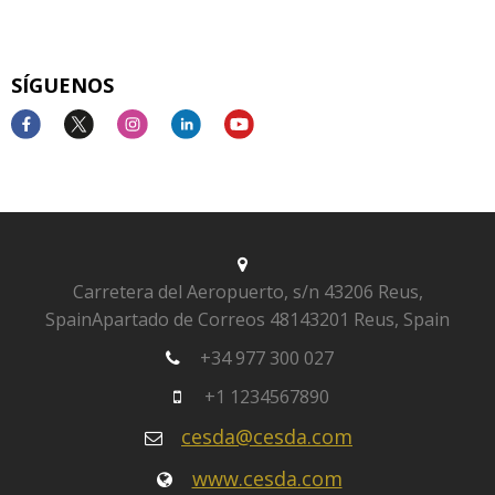
SÍGUENOS
Carretera del Aeropuerto, s/n
43206 Reus,
Spain
Apartado de Correos 481
43201 Reus, Spain
+34 977 300 027
+1 1234567890
cesda@cesda.com
www.cesda.com