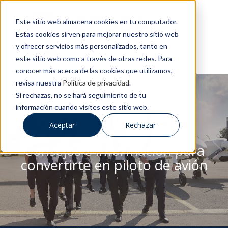
Este sitio web almacena cookies en tu computador.
Estas cookies sirven para mejorar nuestro sitio web
y ofrecer servicios más personalizados, tanto en
este sitio web como a través de otras redes. Para
conocer más acerca de las cookies que utilizamos,
revisa nuestra
Política de privacidad
.
Si rechazas, no se hará seguimiento de tu
información cuando visites este sitio web.
BLOG DE CESDA
Aceptar
Rechazar
Consejos e información para
convertirte en piloto de avión