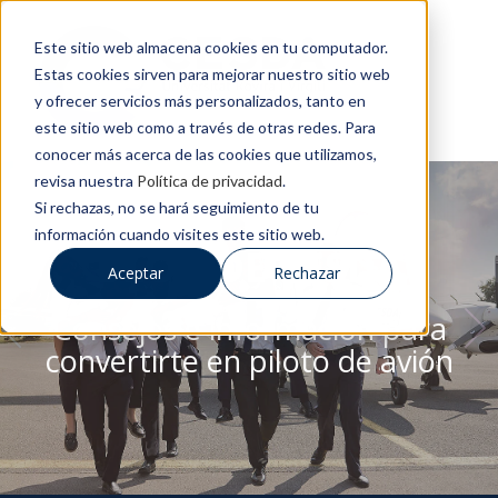
Este sitio web almacena cookies en tu computador.
Estas cookies sirven para mejorar nuestro sitio web
y ofrecer servicios más personalizados, tanto en
este sitio web como a través de otras redes. Para
conocer más acerca de las cookies que utilizamos,
revisa nuestra
Política de privacidad
.
Si rechazas, no se hará seguimiento de tu
información cuando visites este sitio web.
BLOG DE CESDA
Aceptar
Rechazar
Consejos e información para
convertirte en piloto de avión