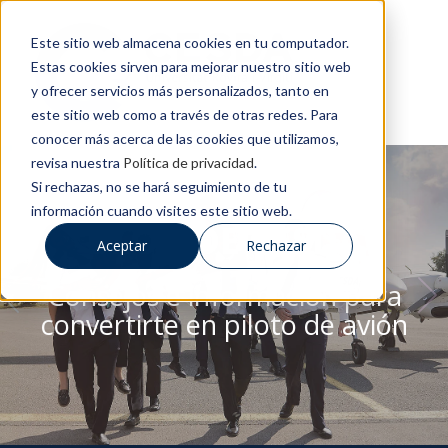
Este sitio web almacena cookies en tu computador.
Estas cookies sirven para mejorar nuestro sitio web
y ofrecer servicios más personalizados, tanto en
este sitio web como a través de otras redes. Para
conocer más acerca de las cookies que utilizamos,
revisa nuestra
Política de privacidad
.
Si rechazas, no se hará seguimiento de tu
información cuando visites este sitio web.
BLOG DE CESDA
Aceptar
Rechazar
Consejos e información para
convertirte en piloto de avión