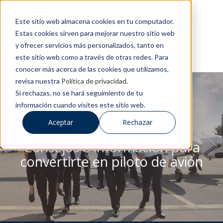
Este sitio web almacena cookies en tu computador.
Estas cookies sirven para mejorar nuestro sitio web
y ofrecer servicios más personalizados, tanto en
este sitio web como a través de otras redes. Para
conocer más acerca de las cookies que utilizamos,
revisa nuestra
Política de privacidad
.
Si rechazas, no se hará seguimiento de tu
información cuando visites este sitio web.
BLOG DE CESDA
Aceptar
Rechazar
Consejos e información para
convertirte en piloto de avión