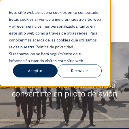
Este sitio web almacena cookies en tu computador.
Estas cookies sirven para mejorar nuestro sitio web
y ofrecer servicios más personalizados, tanto en
este sitio web como a través de otras redes. Para
conocer más acerca de las cookies que utilizamos,
revisa nuestra
Política de privacidad
.
Si rechazas, no se hará seguimiento de tu
información cuando visites este sitio web.
BLOG DE CESDA
Aceptar
Rechazar
Consejos e información para
convertirte en piloto de avión