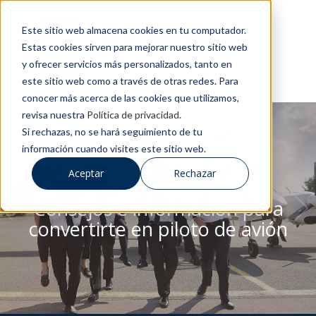
Este sitio web almacena cookies en tu computador.
Estas cookies sirven para mejorar nuestro sitio web
y ofrecer servicios más personalizados, tanto en
este sitio web como a través de otras redes. Para
conocer más acerca de las cookies que utilizamos,
revisa nuestra
Política de privacidad
.
Si rechazas, no se hará seguimiento de tu
información cuando visites este sitio web.
BLOG DE CESDA
Aceptar
Rechazar
Consejos e información para
convertirte en piloto de avión