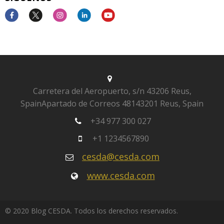
Carretera del Aeropuerto, s/n
43206 Reus,
Spain
Apartado de Correos 481
43201 Reus, Spain
+34 977 300 027
+1 1234567890
cesda@cesda.com
www.cesda.com
© 2020 Blog CESDA. Todos los derechos reservados.