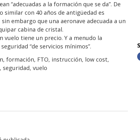
ean “adecuadas a la formación que se da”. De
o similar con 40 años de antigüedad es
tan sin embargo que una aeronave adecuada a un
uipar cabina de cristal.
 en vuelo tiene un precio. Y a menudo la
 seguridad “de servicios mínimos”.
ón
,
formación
,
FTO
,
instrucción
,
low cost
,
,
seguridad
,
vuelo
á publicada.