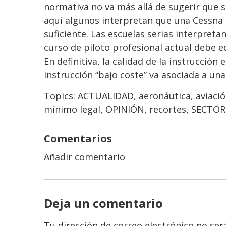
normativa no va más allá de sugerir que s
aquí algunos interpretan que una Cessna 
suficiente. Las escuelas serias interpre
curso de piloto profesional actual debe eq
En definitiva, la calidad de la instrucción
instrucción “bajo coste” va asociada a una
Topics:
ACTUALIDAD
,
aeronáutica
,
aviaci
mínimo legal
,
OPINIÓN
,
recortes
,
SECTOR
Comentarios
Añadir comentario
Deja un comentario
Tu dirección de correo electrónico no ser